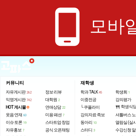
phone_android
모바일
커뮤니티
재학생
자유게시판
정보·리뷰
학과 TALK
학생회
262
45
1
익명게시판
대학원
이중전공
강의평가
742
2
학생식
HOT 게시물
연애상담
└ 쿠플라이
restaurant
22
웃음·연재
미용·패션
강의자료·족보
셔틀버스 
60
7
이슈·토론
스타트업·창업
동아리
열람실 (실
19
10
자유홍보
공식 오픈채팅
스터디
수강신청 
7
3