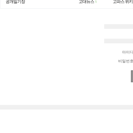
공개일기장
고대뉴스
고파스 위키
1
아이
비밀번