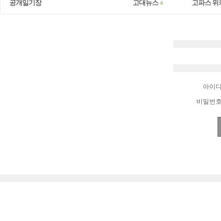
공개일기장
고대뉴스
고파스 위
4
아이
비밀번