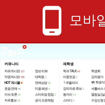
phone_android
모바일
커뮤니티
재학생
자유게시판
정보·리뷰
학과 TALK
학생회
223
60
익명게시판
대학원
이중전공
강의평가
788
2
2
학생식
HOT 게시물
연애상담
└ 쿠플라이
restaurant
25
웃음·연재
미용·패션
강의자료·족보
셔틀버스 
94
4
2
이슈·토론
스타트업·창업
동아리
열람실 (실
29
2
14
자유홍보
공식 오픈채팅
스터디
수강신청 
23
4