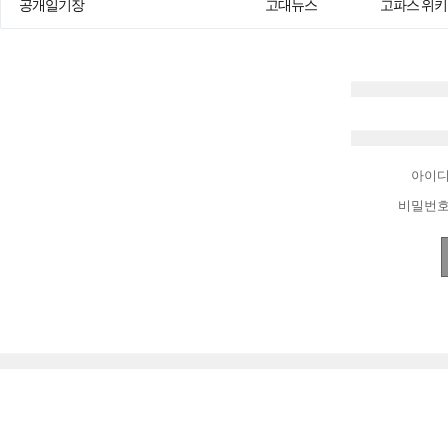
공개일기장
고대뉴스
고파스 위키
아이
비밀번