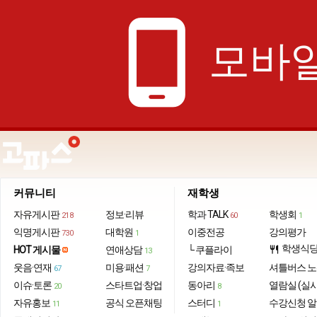
phone_android
모바일
커뮤니티
재학생
자유게시판
정보·리뷰
학과 TALK
학생회
218
60
1
익명게시판
대학원
이중전공
강의평가
730
1
학생식
HOT 게시물
연애상담
└ 쿠플라이
restaurant
13
웃음·연재
미용·패션
강의자료·족보
셔틀버스 
67
7
이슈·토론
스타트업·창업
동아리
열람실 (실
20
8
자유홍보
공식 오픈채팅
스터디
수강신청 
11
1