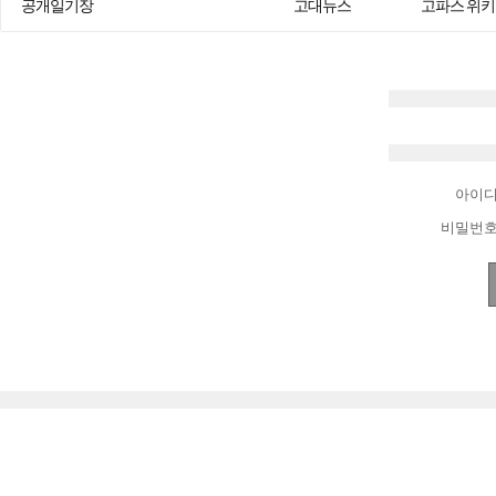
공개일기장
고대뉴스
고파스 위키
아이
비밀번