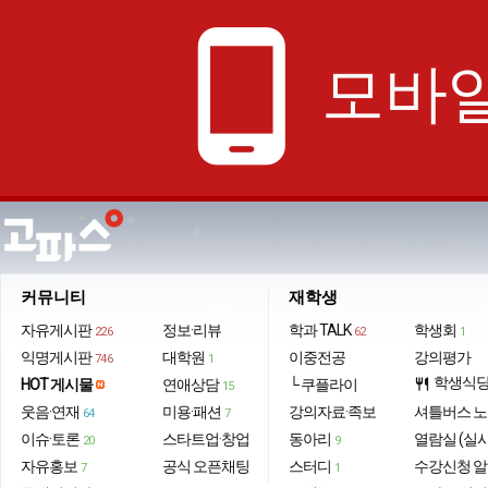
phone_android
모바일
커뮤니티
재학생
자유게시판
정보·리뷰
학과 TALK
학생회
226
62
1
익명게시판
대학원
이중전공
강의평가
746
1
학생식
HOT 게시물
연애상담
└ 쿠플라이
restaurant
15
웃음·연재
미용·패션
강의자료·족보
셔틀버스 
64
7
이슈·토론
스타트업·창업
동아리
열람실 (실
20
9
자유홍보
공식 오픈채팅
스터디
수강신청 
7
1