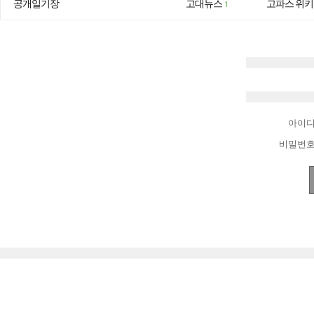
공개일기장
고대뉴스
고파스 위키
1
아이
비밀번