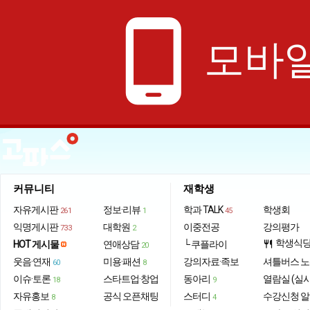
phone_android
모바일
커뮤니티
재학생
자유게시판
정보·리뷰
학과 TALK
학생회
261
1
45
익명게시판
대학원
이중전공
강의평가
733
2
학생식
HOT 게시물
연애상담
└ 쿠플라이
restaurant
20
웃음·연재
미용·패션
강의자료·족보
셔틀버스 
60
8
이슈·토론
스타트업·창업
동아리
열람실 (실
18
9
자유홍보
공식 오픈채팅
스터디
수강신청 
8
4