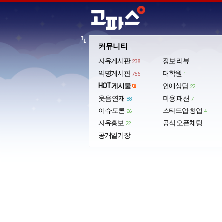
import_export
커뮤니티
자유게시판
정보·리뷰
238
익명게시판
대학원
756
1
HOT 게시물
연애상담
22
웃음·연재
미용·패션
88
7
이슈·토론
스타트업·창업
26
4
자유홍보
공식 오픈채팅
22
공개일기장