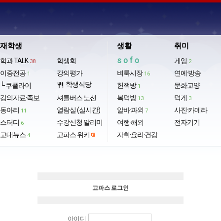
재학생
생활
취미
sofo
학과 TALK
학생회
게임
38
2
이중전공
강의평가
벼룩시장
연예·방송
1
16
학생식당
└ 쿠플라이
restaurant
헌책방
문화교양
1
강의자료·족보
셔틀버스 노선
복덕방
덕게
13
3
동아리
열람실 (실시간)
알바·과외
사진·카메라
11
7
스터디
수강신청 알리미
여행·해외
전자기기
6
고대뉴스
고파스 위키
자취·요리·건강
4
고파스 로그인
아이디