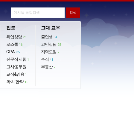
진로
고대 교우
취업상담
졸업생
26
34
로스쿨
고민상담
16
25
CPA
지역모임
35
2
전문직 시험
주식
1
41
고시·공무원
부동산
7
교직&임용
1
의·치·한·약
15