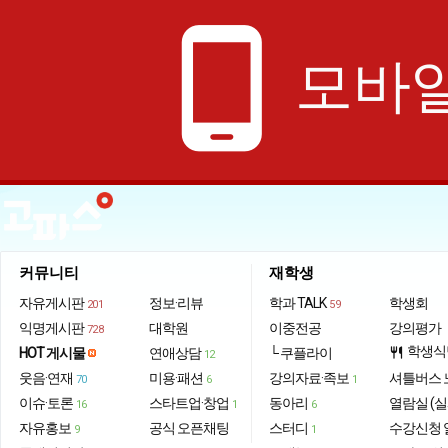
phone_android
모바일
커뮤니티
재학생
자유게시판
정보·리뷰
학과 TALK
학생회
201
59
익명게시판
대학원
이중전공
강의평가
728
학생식
HOT 게시물
연애상담
└ 쿠플라이
restaurant
12
웃음·연재
미용·패션
강의자료·족보
셔틀버스 
70
6
1
이슈·토론
스타트업·창업
동아리
열람실 (실
16
1
6
자유홍보
공식 오픈채팅
스터디
수강신청 
9
1