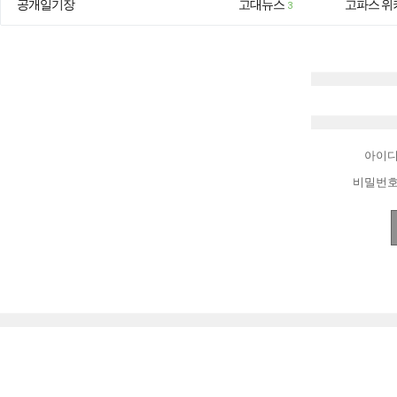
공개일기장
고대뉴스
고파스 위
3
아이
비밀번