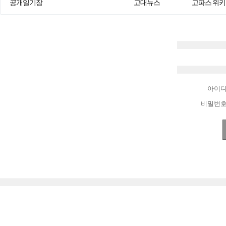
공개일기장
고대뉴스
고파스 위키
아이
비밀번