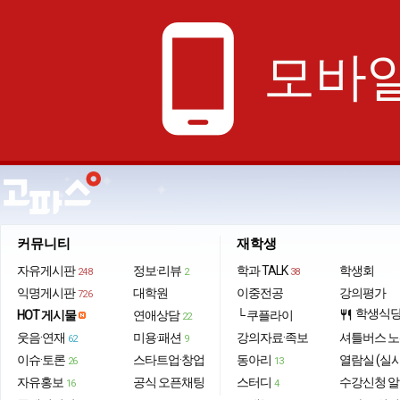
phone_android
모바일
커뮤니티
재학생
자유게시판
정보·리뷰
학과 TALK
학생회
248
2
38
익명게시판
대학원
이중전공
강의평가
726
학생식
HOT 게시물
연애상담
└ 쿠플라이
restaurant
22
웃음·연재
미용·패션
강의자료·족보
셔틀버스 
62
9
이슈·토론
스타트업·창업
동아리
열람실 (실
26
13
자유홍보
공식 오픈채팅
스터디
수강신청 
16
4