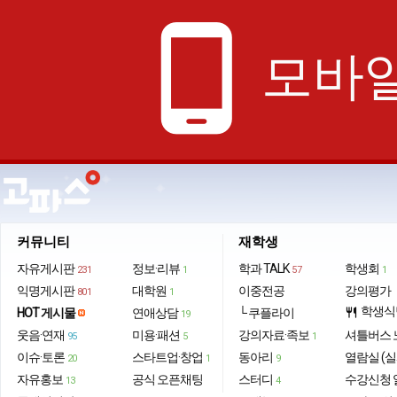
phone_android
모바일
커뮤니티
재학생
자유게시판
정보·리뷰
학과 TALK
학생회
231
1
57
1
익명게시판
대학원
이중전공
강의평가
801
1
학생식
HOT 게시물
연애상담
└ 쿠플라이
restaurant
19
웃음·연재
미용·패션
강의자료·족보
셔틀버스 
95
5
1
이슈·토론
스타트업·창업
동아리
열람실 (실
20
1
9
자유홍보
공식 오픈채팅
스터디
수강신청 
13
4