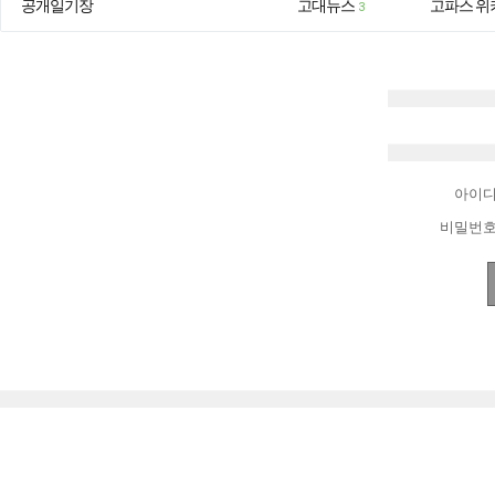
공개일기장
고대뉴스
고파스 위
3
아이
비밀번