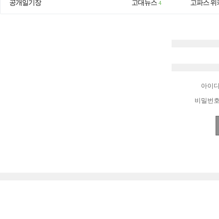
공개일기장
고대뉴스
고파스 위
4
아이
비밀번