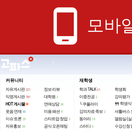
phone_android
모바일
커뮤니티
재학생
자유게시판
정보·리뷰
학과 TALK
학생회
221
61
익명게시판
대학원
이중전공
강의평가
781
2
2
학생식
HOT 게시물
연애상담
└ 쿠플라이
restaurant
24
웃음·연재
미용·패션
강의자료·족보
셔틀버스 
90
4
2
이슈·토론
스타트업·창업
동아리
열람실 (실
29
3
14
자유홍보
공식 오픈채팅
스터디
수강신청 
24
4