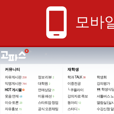
phone_android
모바일
커뮤니티
재학생
자유게시판
정보·리뷰
학과 TALK
학생회
258
2
38
익명게시판
대학원
이중전공
강의평가
744
2
학생식
HOT 게시물
연애상담
└ 쿠플라이
restaurant
21
웃음·연재
미용·패션
강의자료·족보
셔틀버스 
68
9
이슈·토론
스타트업·창업
동아리
열람실 (실
23
12
자유홍보
공식 오픈채팅
스터디
수강신청 
15
6