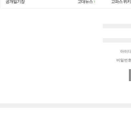
공개일기장
고대뉴스
고파스 위키
1
아이
비밀번