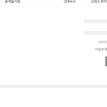
공개일기장
고대뉴스
고파스 위키
아이
비밀번