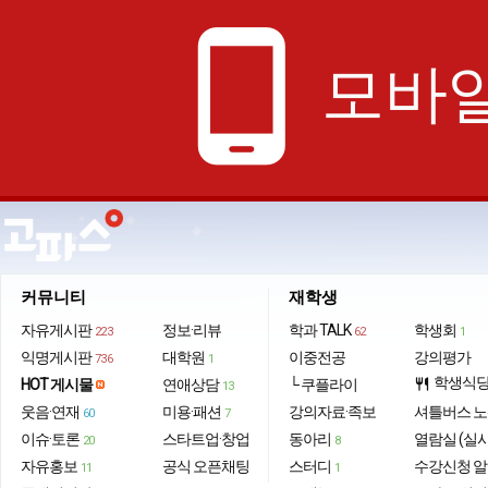
phone_android
모바일
커뮤니티
재학생
자유게시판
정보·리뷰
학과 TALK
학생회
223
62
1
익명게시판
대학원
이중전공
강의평가
736
1
학생식
HOT 게시물
연애상담
└ 쿠플라이
restaurant
13
웃음·연재
미용·패션
강의자료·족보
셔틀버스 
60
7
이슈·토론
스타트업·창업
동아리
열람실 (실
20
8
자유홍보
공식 오픈채팅
스터디
수강신청 
11
1