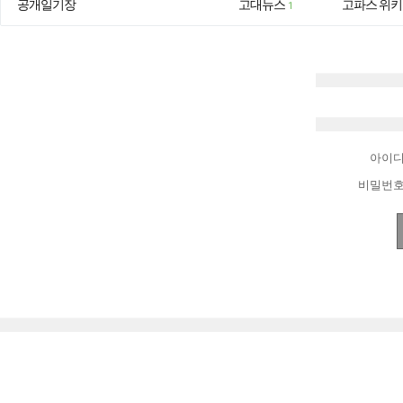
공개일기장
고대뉴스
고파스 위키
1
아이
비밀번