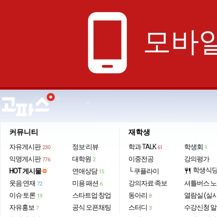
phone_android
모바일
커뮤니티
재학생
자유게시판
정보·리뷰
학과 TALK
학생회
230
61
1
익명게시판
대학원
이중전공
강의평가
776
2
학생식
HOT 게시물
연애상담
└ 쿠플라이
restaurant
15
웃음·연재
미용·패션
강의자료·족보
셔틀버스 
72
6
이슈·토론
스타트업·창업
동아리
열람실 (실
19
8
자유홍보
공식 오픈채팅
스터디
수강신청 
7
3