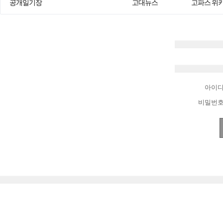
공개일기장
고대뉴스
고파스 위
아이
비밀번