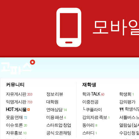
phone_android
모바일
커뮤니티
재학생
자유게시판
정보·리뷰
학과 TALK
학생회
203
60
1
익명게시판
대학원
이중전공
강의평가
733
학생식
HOT 게시물
연애상담
└ 쿠플라이
restaurant
14
웃음·연재
미용·패션
강의자료·족보
셔틀버스 
72
4
1
이슈·토론
스타트업·창업
동아리
열람실 (실
20
8
자유홍보
공식 오픈채팅
스터디
수강신청 
10
1