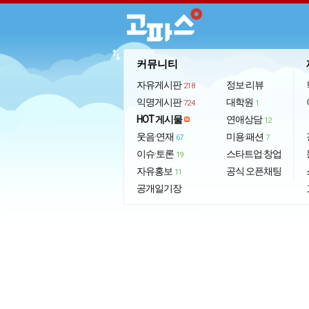
import_export
커뮤니티
자유게시판
정보·리뷰
218
익명게시판
대학원
724
1
HOT 게시물
연애상담
12
웃음·연재
미용·패션
67
7
이슈·토론
스타트업·창업
19
자유홍보
공식 오픈채팅
11
공개일기장