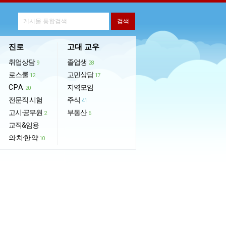
진로
고대 교우
취업상담
졸업생
9
28
로스쿨
고민상담
12
17
CPA
지역모임
20
전문직 시험
주식
41
고시·공무원
부동산
2
6
교직&임용
의·치·한·약
10