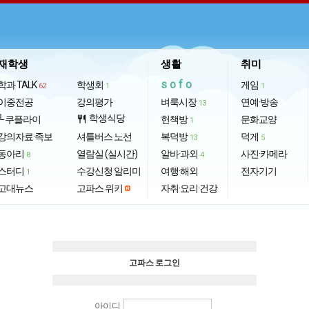
재학생
생활
취미
sofo
학과 TALK
학생회
게임
62
1
1
이중전공
강의평가
벼룩시장
연예·방송
13
학생식당
└ 쿠플라이
restaurant
헌책방
문화교양
1
강의자료·족보
셔틀버스 노선
복덕방
덕게
13
5
동아리
열람실 (실시간)
알바·과외
사진·카메라
8
4
스터디
수강신청 알리미
여행·해외
전자기기
1
고대뉴스
고파스 위키
자취·요리·건강
고파스 로그인
아이디