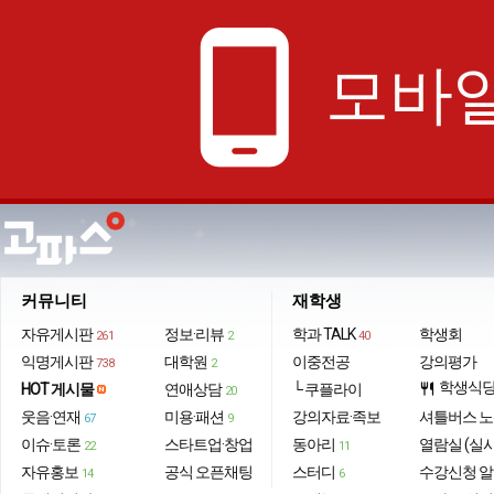
phone_android
모바일
커뮤니티
재학생
자유게시판
정보·리뷰
학과 TALK
학생회
261
2
40
익명게시판
대학원
이중전공
강의평가
738
2
학생식
HOT 게시물
연애상담
└ 쿠플라이
restaurant
20
웃음·연재
미용·패션
강의자료·족보
셔틀버스 
67
9
이슈·토론
스타트업·창업
동아리
열람실 (실
22
11
자유홍보
공식 오픈채팅
스터디
수강신청 
14
6