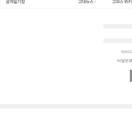
공개일기장
고대뉴스
고파스 위키
1
아이
비밀번