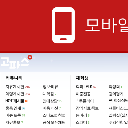
phone_android
모바일
커뮤니티
재학생
자유게시판
정보·리뷰
학과 TALK
학생회
246
59
1
익명게시판
대학원
이중전공
강의평가
784
2
학생식
HOT 게시물
연애상담
└ 쿠플라이
restaurant
15
웃음·연재
미용·패션
강의자료·족보
셔틀버스 
76
7
이슈·토론
스타트업·창업
동아리
열람실 (실
19
8
자유홍보
공식 오픈채팅
스터디
수강신청 
7
3