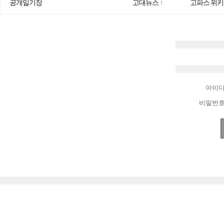
공개일기장
고대뉴스
고파스 위키
1
아이
비밀번