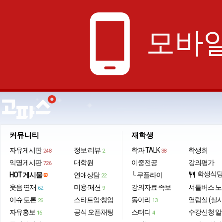
phone_android
모바일
커뮤니티
재학생
자유게시판
정보·리뷰
학과 TALK
학생회
248
2
38
익명게시판
대학원
이중전공
강의평가
726
학생식
HOT 게시물
연애상담
└ 쿠플라이
restaurant
22
웃음·연재
미용·패션
강의자료·족보
셔틀버스 
62
9
이슈·토론
스타트업·창업
동아리
열람실 (실
26
13
자유홍보
공식 오픈채팅
스터디
수강신청 
16
4