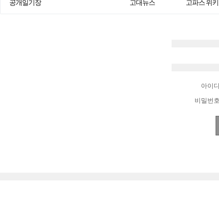
공개일기장
고대뉴스
고파스 위키
아이
비밀번