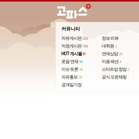
import_export
커뮤니티
자유게시판
정보·리뷰
223
익명게시판
대학원
790
2
HOT 게시물
연애상담
24
웃음·연재
미용·패션
94
4
이슈·토론
스타트업·창업
29
2
자유홍보
공식 오픈채팅
23
공개일기장