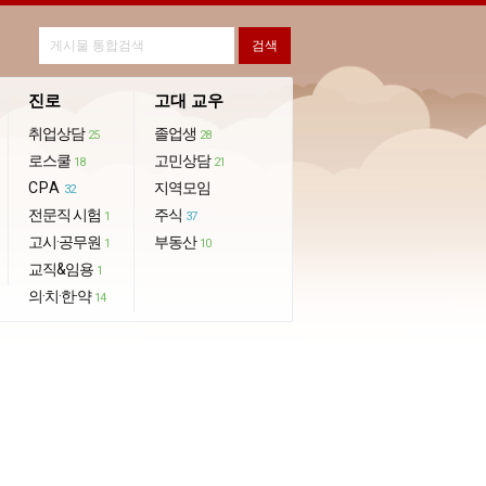
진로
고대 교우
취업상담
졸업생
25
28
로스쿨
고민상담
18
21
CPA
지역모임
32
전문직 시험
주식
1
37
고시·공무원
부동산
1
10
교직&임용
1
의·치·한·약
14