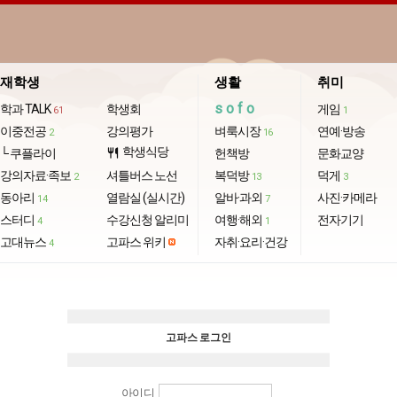
재학생
생활
취미
sofo
학과 TALK
학생회
게임
61
1
이중전공
강의평가
벼룩시장
연예·방송
2
16
학생식당
└ 쿠플라이
restaurant
헌책방
문화교양
강의자료·족보
셔틀버스 노선
복덕방
덕게
2
13
3
동아리
열람실 (실시간)
알바·과외
사진·카메라
14
7
스터디
수강신청 알리미
여행·해외
전자기기
4
1
고대뉴스
고파스 위키
자취·요리·건강
4
고파스 로그인
아이디