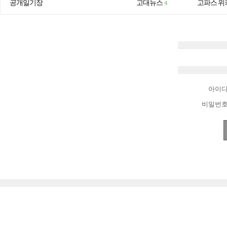
공개일기장
고대뉴스
고파스 위
4
아이
비밀번