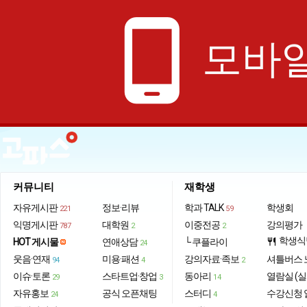
phone_android
모바일
커뮤니티
재학생
자유게시판
정보·리뷰
학과 TALK
학생회
221
59
익명게시판
대학원
이중전공
강의평가
787
2
2
학생식
HOT 게시물
연애상담
└ 쿠플라이
restaurant
24
웃음·연재
미용·패션
강의자료·족보
셔틀버스 
94
4
2
이슈·토론
스타트업·창업
동아리
열람실 (실
29
3
14
자유홍보
공식 오픈채팅
스터디
수강신청 
24
4