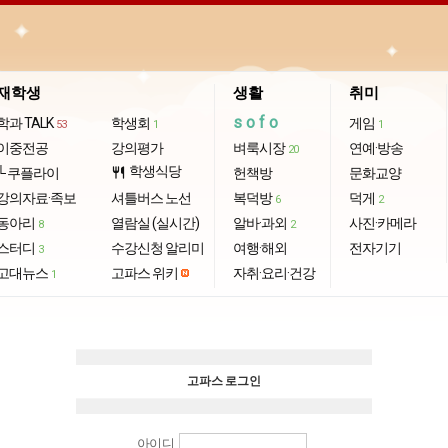
재학생
생활
취미
sofo
학과 TALK
학생회
게임
53
1
1
이중전공
강의평가
벼룩시장
연예·방송
20
학생식당
└ 쿠플라이
restaurant
헌책방
문화교양
강의자료·족보
셔틀버스 노선
복덕방
덕게
6
2
동아리
열람실 (실시간)
알바·과외
사진·카메라
8
2
스터디
수강신청 알리미
여행·해외
전자기기
3
고대뉴스
고파스 위키
자취·요리·건강
1
고파스 로그인
아이디