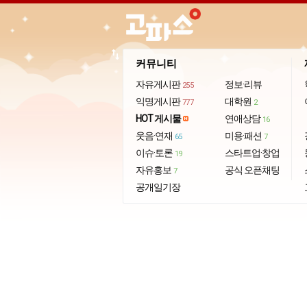
import_export
커뮤니티
자유게시판
정보·리뷰
255
익명게시판
대학원
777
2
HOT 게시물
연애상담
16
웃음·연재
미용·패션
65
7
이슈·토론
스타트업·창업
19
자유홍보
공식 오픈채팅
7
공개일기장