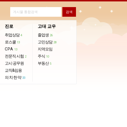
진로
고대 교우
취업상담
졸업생
4
26
로스쿨
고민상담
13
28
CPA
지역모임
13
전문직 시험
주식
2
10
고시·공무원
부동산
5
교직&임용
의·치·한·약
33