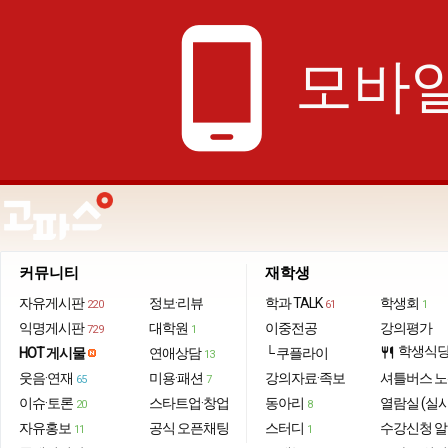
phone_android
모바일
커뮤니티
재학생
자유게시판
정보·리뷰
학과 TALK
학생회
220
61
1
익명게시판
대학원
이중전공
강의평가
729
1
학생식
HOT 게시물
연애상담
└ 쿠플라이
restaurant
13
웃음·연재
미용·패션
강의자료·족보
셔틀버스 
65
7
이슈·토론
스타트업·창업
동아리
열람실 (실
20
8
자유홍보
공식 오픈채팅
스터디
수강신청 
11
1