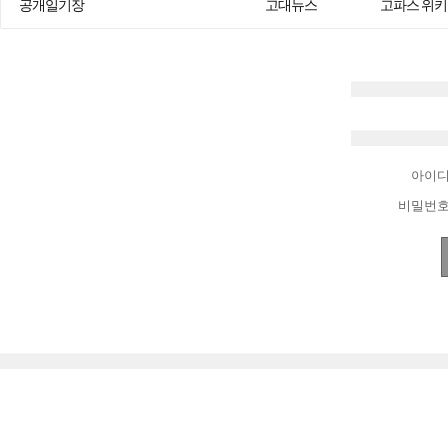
공개일기장
고대뉴스
고파스 위키
아이
비밀번