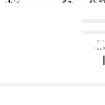
공개일기장
고대뉴스
고파스 위키
1
아이
비밀번