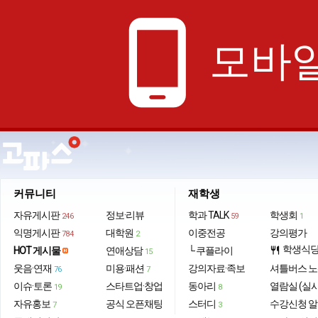
phone_android
모바일
커뮤니티
재학생
자유게시판
정보·리뷰
학과 TALK
학생회
246
59
1
익명게시판
대학원
이중전공
강의평가
784
2
학생식
HOT 게시물
연애상담
└ 쿠플라이
restaurant
15
웃음·연재
미용·패션
강의자료·족보
셔틀버스 
76
7
이슈·토론
스타트업·창업
동아리
열람실 (실
19
8
자유홍보
공식 오픈채팅
스터디
수강신청 
7
3