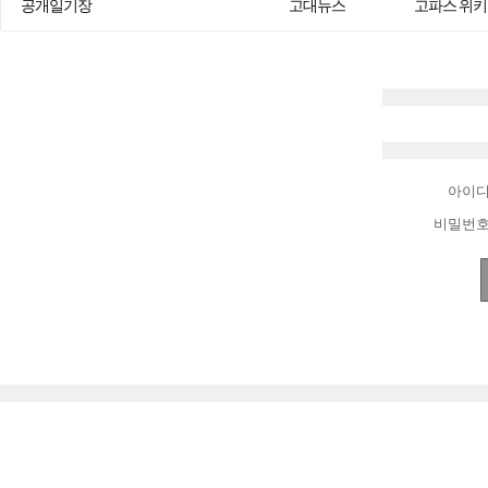
공개일기장
고대뉴스
고파스 위키
아이
비밀번