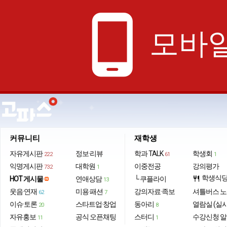
phone_android
모바일
커뮤니티
재학생
자유게시판
정보·리뷰
학과 TALK
학생회
222
61
1
익명게시판
대학원
이중전공
강의평가
732
1
학생식
HOT 게시물
연애상담
└ 쿠플라이
restaurant
13
웃음·연재
미용·패션
강의자료·족보
셔틀버스 
62
7
이슈·토론
스타트업·창업
동아리
열람실 (실
20
8
자유홍보
공식 오픈채팅
스터디
수강신청 
11
1