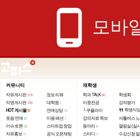
phone_android
모바일
커뮤니티
재학생
자유게시판
정보·리뷰
학과 TALK
학생회
218
60
1
익명게시판
대학원
이중전공
강의평가
730
1
학생식
HOT 게시물
연애상담
└ 쿠플라이
restaurant
13
웃음·연재
미용·패션
강의자료·족보
셔틀버스 
67
7
이슈·토론
스타트업·창업
동아리
열람실 (실
20
8
자유홍보
공식 오픈채팅
스터디
수강신청 
11
1