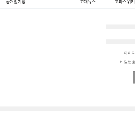
공개일기장
고대뉴스
고파스 위키
아이
비밀번