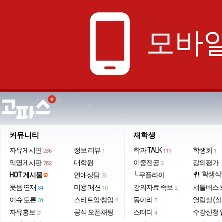
phone_android
모바일
커뮤니티
재학생
자유게시판
정보·리뷰
학과 TALK
학생회
236
1
111
1
익명게시판
대학원
이중전공
강의평가
782
2
학생식
HOT 게시물
연애상담
└ 쿠플라이
restaurant
25
웃음·연재
미용·패션
강의자료·족보
셔틀버스 
84
10
2
이슈·토론
스타트업·창업
동아리
열람실 (실
34
2
7
자유홍보
공식 오픈채팅
스터디
수강신청 
21
4