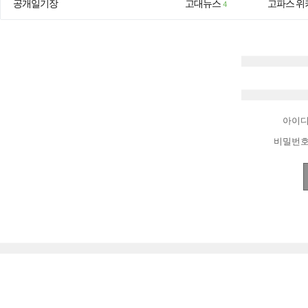
공개일기장
고대뉴스
고파스 위
4
아이
비밀번