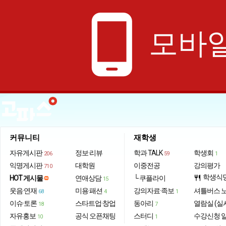
phone_android
모바일
커뮤니티
재학생
자유게시판
정보·리뷰
학과 TALK
학생회
206
59
1
익명게시판
대학원
이중전공
강의평가
710
학생식
HOT 게시물
연애상담
└ 쿠플라이
restaurant
15
웃음·연재
미용·패션
강의자료·족보
셔틀버스 
68
4
1
이슈·토론
스타트업·창업
동아리
열람실 (실
18
7
자유홍보
공식 오픈채팅
스터디
수강신청 
10
1