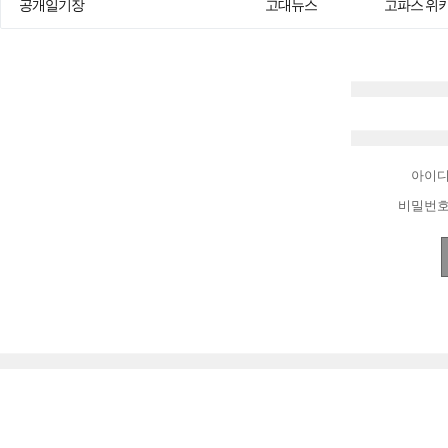
공개일기장
고대뉴스
고파스 위
아이
비밀번