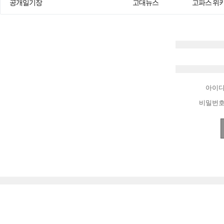
공개일기장
고대뉴스
고파스 위
아이
비밀번