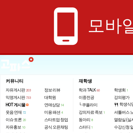
phone_android
모바일
커뮤니티
재학생
자유게시판
정보·리뷰
학과 TALK
학생회
203
60
1
익명게시판
대학원
이중전공
강의평가
733
학생식
HOT 게시물
연애상담
└ 쿠플라이
restaurant
14
웃음·연재
미용·패션
강의자료·족보
셔틀버스 
72
4
1
이슈·토론
스타트업·창업
동아리
열람실 (실
20
8
자유홍보
공식 오픈채팅
스터디
수강신청 
10
1