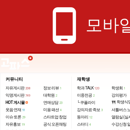
phone_android
모바일
커뮤니티
재학생
자유게시판
정보·리뷰
학과 TALK
학생회
208
1
120
1
익명게시판
대학원
이중전공
강의평가
749
2
2
학생식
HOT 게시물
연애상담
└ 쿠플라이
restaurant
23
웃음·연재
미용·패션
강의자료·족보
셔틀버스 
91
4
3
이슈·토론
스타트업·창업
동아리
열람실 (실
29
12
자유홍보
공식 오픈채팅
스터디
수강신청 
19
4