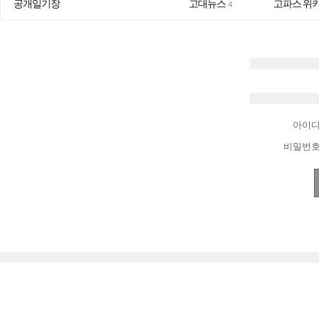
공개일기장
고대뉴스
고파스 위
4
아이
비밀번