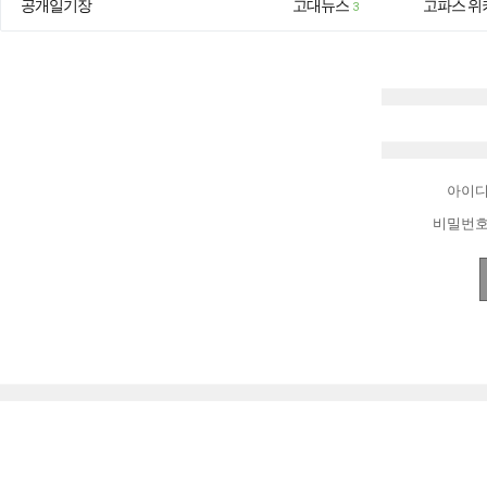
공개일기장
고대뉴스
고파스 위
3
아이
비밀번