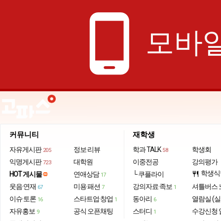
phone_android
모바일
커뮤니티
재학생
자유게시판
정보·리뷰
학과 TALK
학생회
205
58
익명게시판
대학원
이중전공
강의평가
723
학생식
HOT 게시물
연애상담
└ 쿠플라이
restaurant
17
웃음·연재
미용·패션
강의자료·족보
셔틀버스 
67
7
1
이슈·토론
스타트업·창업
동아리
열람실 (실
16
1
6
자유홍보
공식 오픈채팅
스터디
수강신청 
9
1