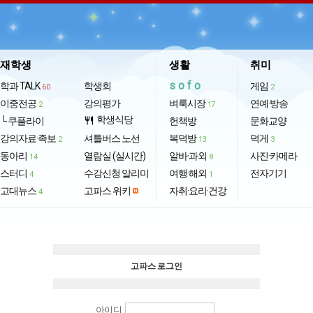
재학생
생활
취미
sofo
학과 TALK
학생회
게임
60
2
이중전공
강의평가
벼룩시장
연예·방송
2
17
학생식당
└ 쿠플라이
restaurant
헌책방
문화교양
강의자료·족보
셔틀버스 노선
복덕방
덕게
2
13
3
동아리
열람실 (실시간)
알바·과외
사진·카메라
14
8
스터디
수강신청 알리미
여행·해외
전자기기
4
1
고대뉴스
고파스 위키
자취·요리·건강
4
고파스 로그인
아이디