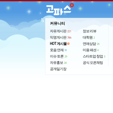
import_export
커뮤니티
자유게시판
정보·리뷰
221
익명게시판
대학원
786
2
HOT 게시물
연애상담
24
웃음·연재
미용·패션
91
4
이슈·토론
스타트업·창업
29
3
자유홍보
공식 오픈채팅
24
공개일기장