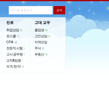
진로
고대 교우
취업상담
졸업생
24
30
로스쿨
고민상담
17
21
CPA
지역모임
32
전문직 시험
주식
1
37
고시·공무원
부동산
1
10
교직&임용
1
의·치·한·약
14