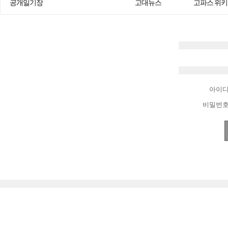
공개일기장
고대뉴스
고파스 위키
아이
비밀번