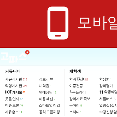
phone_android
모바일
커뮤니티
재학생
자유게시판
정보·리뷰
학과 TALK
학생회
218
62
1
익명게시판
대학원
이중전공
강의평가
724
1
학생식
HOT 게시물
연애상담
└ 쿠플라이
restaurant
12
웃음·연재
미용·패션
강의자료·족보
셔틀버스 
67
7
이슈·토론
스타트업·창업
동아리
열람실 (실
19
8
자유홍보
공식 오픈채팅
스터디
수강신청 
11
1