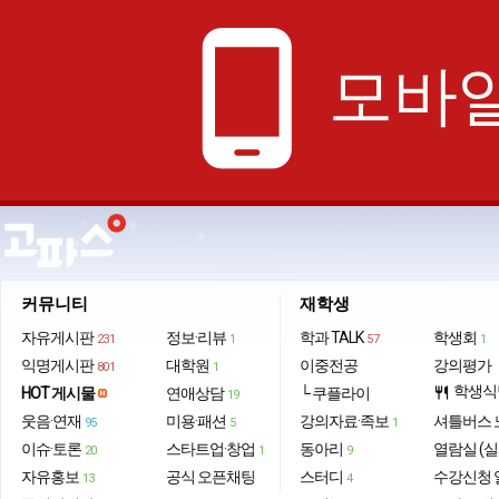
phone_android
모바일
커뮤니티
재학생
자유게시판
정보·리뷰
학과 TALK
학생회
231
1
57
1
익명게시판
대학원
이중전공
강의평가
801
1
학생식
HOT 게시물
연애상담
└ 쿠플라이
restaurant
19
웃음·연재
미용·패션
강의자료·족보
셔틀버스 
95
5
1
이슈·토론
스타트업·창업
동아리
열람실 (실
20
1
9
자유홍보
공식 오픈채팅
스터디
수강신청 
13
4